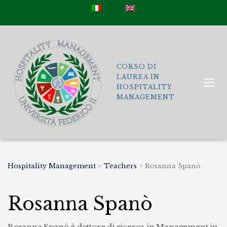
CORSO DI
LAUREA IN
HOSPITALITY
MANAGEMENT
Hospitality Management
>
Teachers
>
Rosanna Spanò
Rosanna Spanò
Rosanna Spanò è dottore di ricerca in Management in