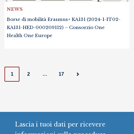
NEWS
Borse di mobilità Erasmus+ KA131 (2024-1-IT02-
KA131-HED-000209112) – Consorzio One
Health One Europe
P
1
2
…
17
o
s
t
s
Lascia i tuoi dati per ricevere