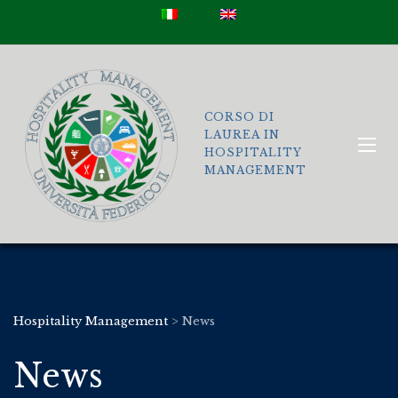
CORSO DI
LAUREA IN
HOSPITALITY
MANAGEMENT
Hospitality Management
>
News
News