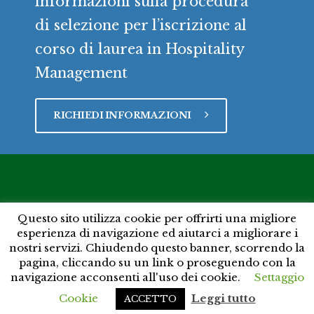
informazioni sulla procedura
n
di selezione per l’iscrizione al
a
corso di laurea in Hospitality
Management
v
i
RICHIEDI INFORMAZIONI
g
a
t
Questo sito utilizza cookie per offrirti una migliore
i
esperienza di navigazione ed aiutarci a migliorare i
Copyright © Università degli Studi di Napoli Federico II -
nostri servizi. Chiudendo questo banner, scorrendo la
Corso Umberto I 40 - 80138 Napoli - Tel. +39 081 2531111
pagina, cliccando su un link o proseguendo con la
o
contactcenter@unina.it - C.F. 00876220633 - IBAN
navigazione acconsenti all'uso dei cookie.
Settaggio
IT19D0306903496100000046046 - PEC: ateneo@pec.unina.it
n
Cookie
Leggi tutto
ACCETTO