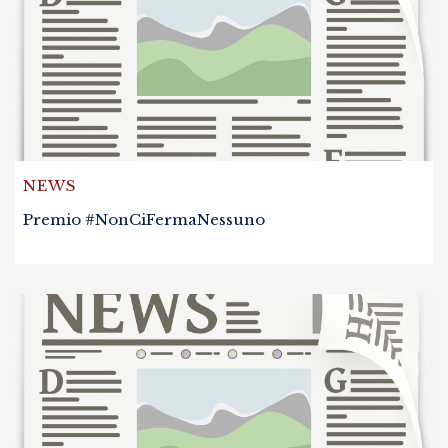
NEWS
Premio #NonCiFermaNessuno