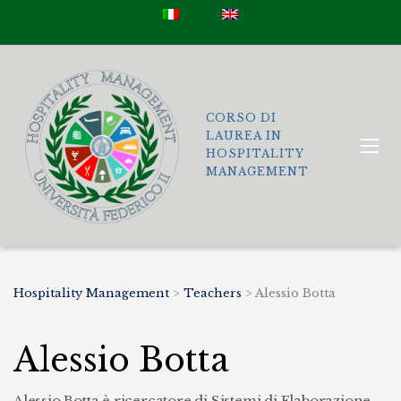
CORSO DI
LAUREA IN
HOSPITALITY
MANAGEMENT
Hospitality Management
>
Teachers
>
Alessio Botta
Alessio Botta
Alessio Botta è ricercatore di Sistemi di Elaborazione