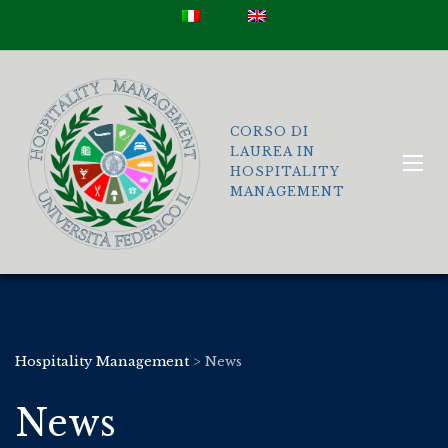
CORSO DI
LAUREA IN
HOSPITALITY
MANAGEMENT
Hospitality Management
>
News
News