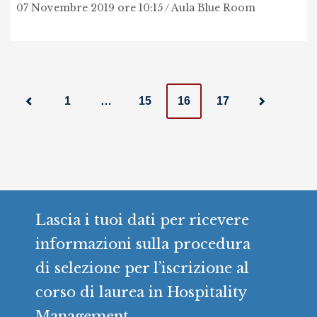
07 Novembre 2019 ore 10:15 / Aula Blue Room
P
1
…
15
16
17
o
s
t
s
Lascia i tuoi dati per ricevere
informazioni sulla procedura
n
di selezione per l’iscrizione al
a
corso di laurea in Hospitality
Management