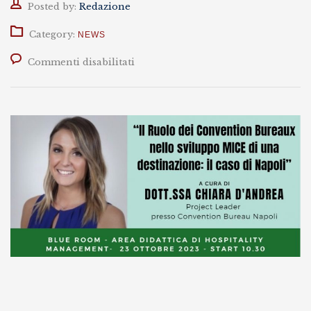
Author
Posted by:
Redazione
Category:
NEWS
su
Commenti disabilitati
23
Ottobre
/
Seminario
con
Chiara
D’Andrea