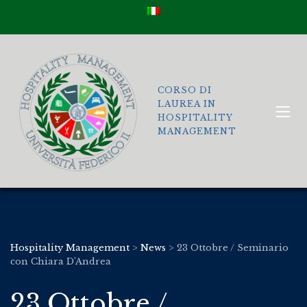
CORSO DI
LAUREA IN
HOSPITALITY
MANAGEMENT
Hospitality Management
>
News
>
23 Ottobre / Seminario
con Chiara D’Andrea
23 Ottobre /