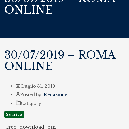
ONLINE
30/07/2019 – ROMA
ONLINE
Luglio 31, 2019
Author
Posted by:
Redazione
Category:
Scarica
[free_download_btn]